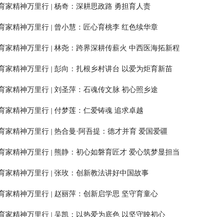
育家精神万里行 | 杨奇：深耕思政路 勇担育人责
育家精神万里行 | 曾小慧：匠心育桃李 红色续华章
育家精神万里行 | 林尧：跨界深耕传薪火 中西医海拓新程
育家精神万里行 | 彭向：扎根乡村讲台 以爱为炬育新苗
育家精神万里行 | 刘圣萍：石魂传文脉 初心照乡途
育家精神万里行 | 付梦莲：仁爱铸魂 追求卓越
育家精神万里行 | 热合曼·阿吾提：德才并育 爱国爱疆
育家精神万里行 | 熊静：初心如磐育匠才 爱心筑梦显担当
育家精神万里行 | 张玫：创新教法讲好中国故事
育家精神万里行 | 赵丽萍：创新启学思 坚守育童心
育家精神万里行 | 吴凯：以热爱为底色 以坚守映初心