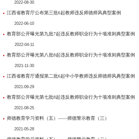
2022-08-30
江西省教育厅公布第三批6起教师违反师德师风典型案例
2022-06-10
教育部公开曝光第九批7起违反教师职业行为十项准则典型案例
2022-04-11
教育部公开曝光第八批8起违反教师职业行为十项准则典型案例
2021-11-30
江西省教育厅通报第二批6起中小学教师违反师德师风典型案例
2021-09-29
教育部公开曝光第七批8起违反教师职业行为十项准则典型案例
2021-08-25
师德教育学习资料（五）——师德警示教育（三）
2021-05-28