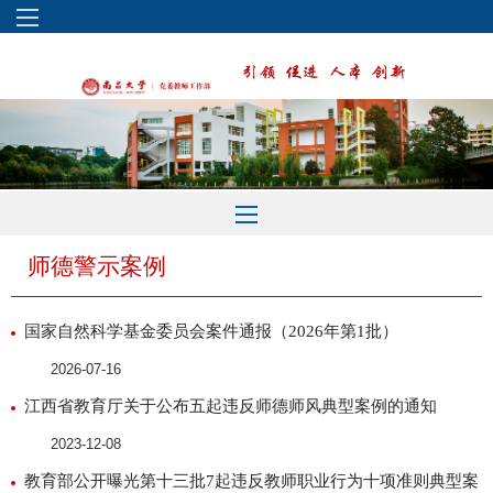
师德警示案例
国家自然科学基金委员会案件通报（2026年第1批）
2026-07-16
江西省教育厅关于公布五起违反师德师风典型案例的通知
2023-12-08
教育部公开曝光第十三批7起违反教师职业行为十项准则典型案